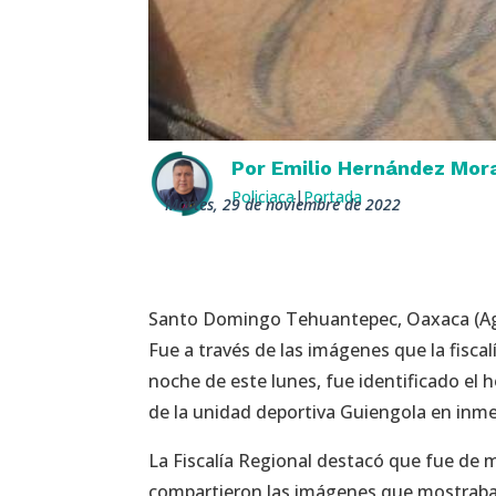
Por
Emilio Hernández Mor
Policiaca
|
Portada
martes, 29 de noviembre de 2022
Santo Domingo Tehuantepec, Oaxaca (Age
Fue a través de las imágenes que la fiscal
noche de este lunes, fue identificado el 
de la unidad deportiva Guiengola en inm
La Fiscalía Regional destacó que fue de 
compartieron las imágenes que mostraban 