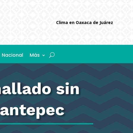
Clima en Oaxaca de Juárez
Nacional
Más
allado sin
uantepec