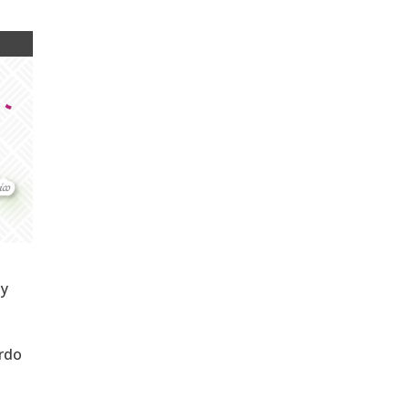
 y
erdo