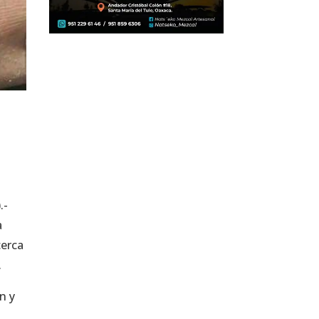
.-
a
cerca
.
n y