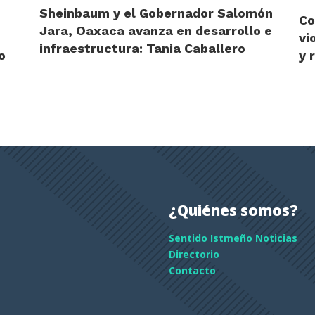
Sheinbaum y el Gobernador Salomón
Co
Jara, Oaxaca avanza en desarrollo e
vi
infraestructura: Tania Caballero
o
y 
¿Quiénes somos?
Sentido Istmeño Noticias
Directorio
Contacto