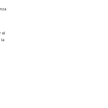
anza
 el
 la