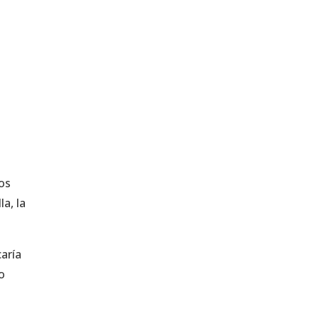
os
a, la
aría
o