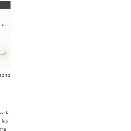
esonó
za la
 las
ora