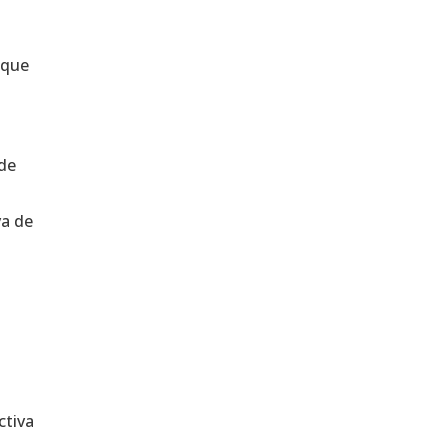
 que
o
 de
va de
ctiva