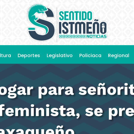
ltura
Deportes
Legislativo
Policiaca
Regional
ogar para señori
feminista, se pr
axaqueño