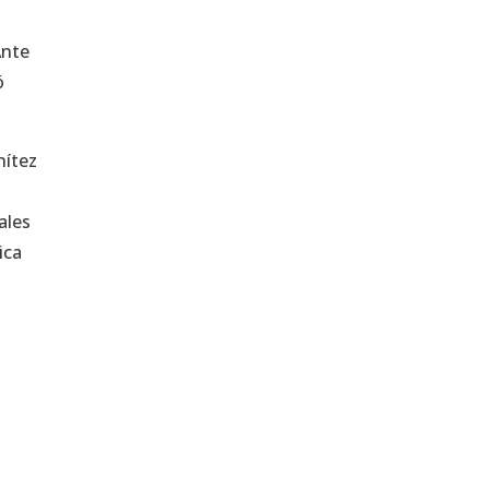
Ante
ó
nítez
ales
ica