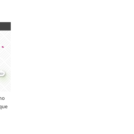
omo
 que