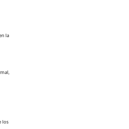
en la
rmal,
 los