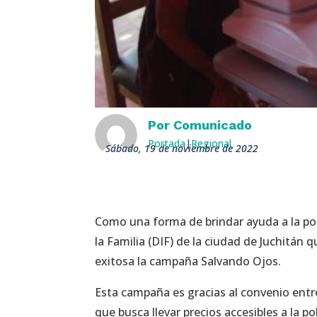
Por
Comunicado
Portada
|
Regional
sábado, 19 de noviembre de 2022
Como una forma de brindar ayuda a la pob
la Familia (DIF) de la ciudad de Juchitán 
exitosa la campaña Salvando Ojos.
Esta campaña es gracias al convenio entr
que busca llevar precios accesibles a la p