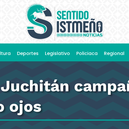
ltura
Deportes
Legislativo
Policiaca
Regional
F Juchitán campa
o ojos