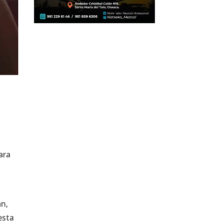
ara
án,
esta