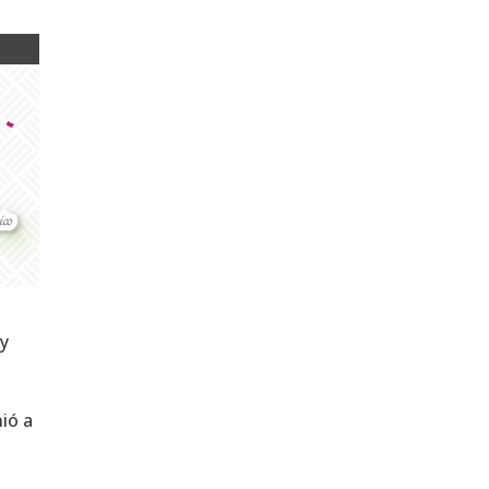
 y
nió a