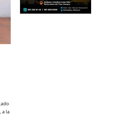
egado
 a la