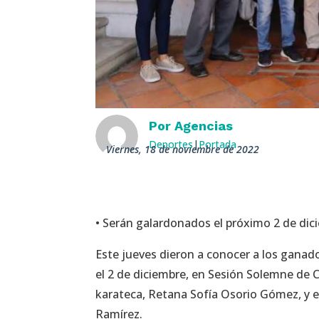
Por
Agencias
Deportes
|
Portada
viernes, 18 de noviembre de 2022
• Serán galardonados el próximo 2 de di
Este jueves dieron a conocer a los ganad
el 2 de diciembre, en Sesión Solemne de Ca
karateca, Retana Sofía Osorio Gómez, y e
Ramírez.