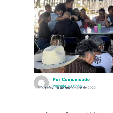
Por
Comunicado
Portada
|
Regional
miércoles, 16 de noviembre de 2022