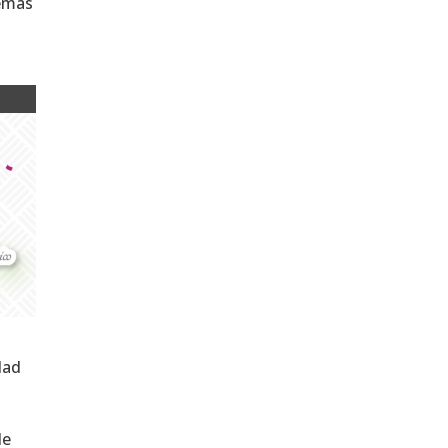
demás
dad
de