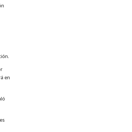
ón
ción.
or
rá en
aló
 es