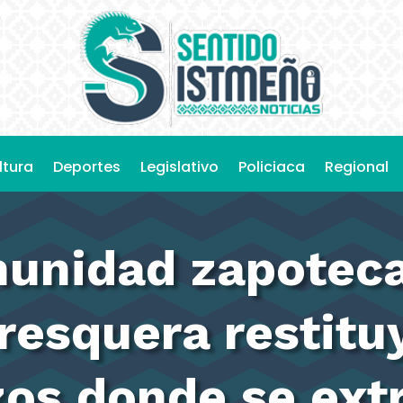
ltura
Deportes
Legislativo
Policiaca
Regional
munidad zapotec
resquera restituy
os donde se ext