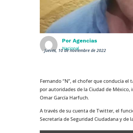
Por
Agencias
Nacional
jueves, 10 de noviembre de 2022
Fernando “N”, el chofer que conducía el t
por autoridades de la Ciudad de México, i
Omar García Harfuch.
A través de su cuenta de Twitter, el func
Secretaría de Seguridad Ciudadana y de la