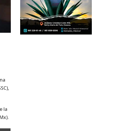
ana
SSC),
e la
dMx).