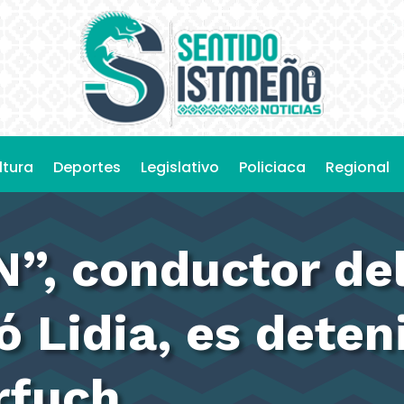
ltura
Deportes
Legislativo
Policiaca
Regional
”, conductor del
ó Lidia, es deten
rfuch