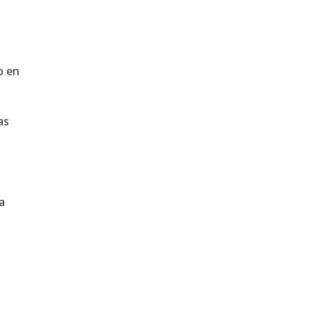
o en
as
a