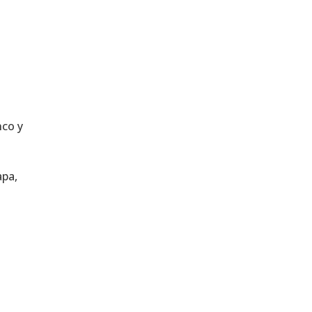
nco y
apa,