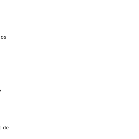
dos
e
o de