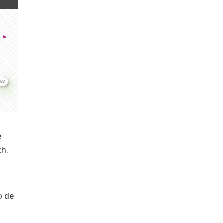
e
ch.
o de