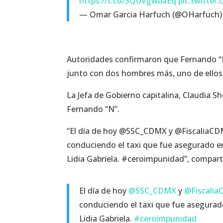
https://t.co/SQUVgwbaEq
pic.twitter
— Omar Garcia Harfuch (@OHarfuch
Autoridades confirmaron que Fernando “N
junto con dos hombres más, uno de ellos
La Jefa de Gobierno capitalina, Claudia 
Fernando “N”.
“El día de hoy @SSC_CDMX y @FiscaliaCDM
conduciendo el taxi que fue asegurado en
Lidia Gabriela. #ceroimpunidad”, compart
El día de hoy
@SSC_CDMX
y
@Fiscali
conduciendo el taxi que fue asegurad
Lidia Gabriela.
#ceroimpunidad