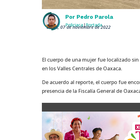
Por
Pedro Parola
Policiaca
|
Portada
lunes, 07 de noviembre de 2022
El cuerpo de una mujer fue localizado si
en los Valles Centrales de Oaxaca.
De acuerdo al reporte, el cuerpo fue encon
presencia de la Fiscalía General de Oaxac