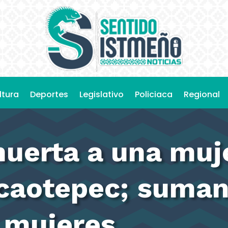
ltura
Deportes
Legislativo
Policiaca
Regional
muerta a una muj
caotepec; suman
 mujeres