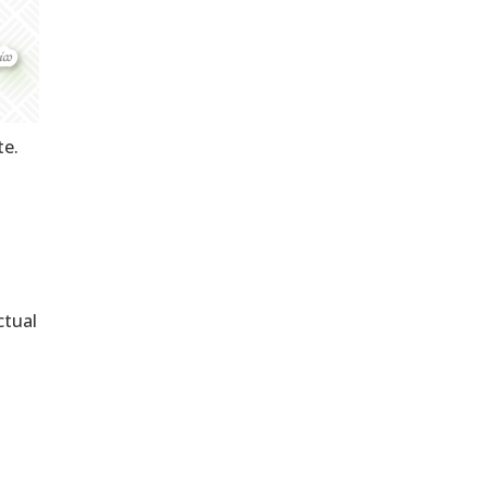
te.
ctual