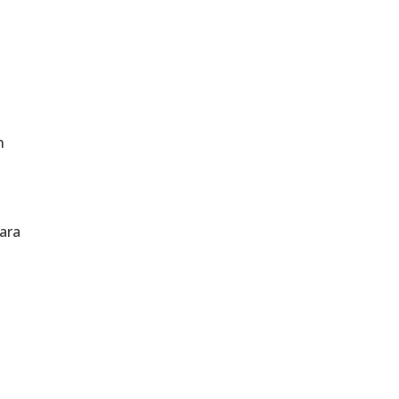
n
ara