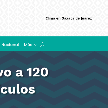
Clima en Oaxaca de Juárez
Nacional
Más
o a 120
ículos