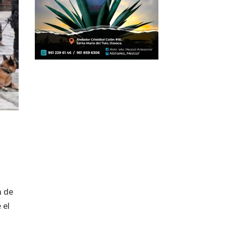
n de
 el