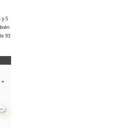
 y 5
mbién
de 93