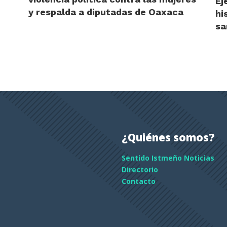
Ej
y respalda a diputadas de Oaxaca
hi
sa
¿Quiénes somos?
Sentido Istmeño Noticias
Directorio
Contacto