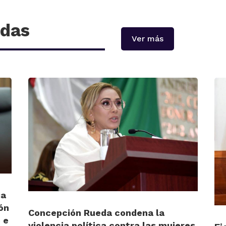
adas
Ver más
ia
ón
Concepción Rueda condena la
 e
violencia política contra las mujeres