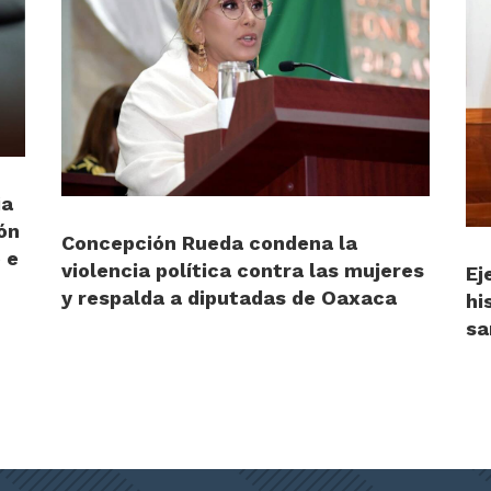
ia
ón
Concepción Rueda condena la
 e
violencia política contra las mujeres
Ej
y respalda a diputadas de Oaxaca
hi
sa