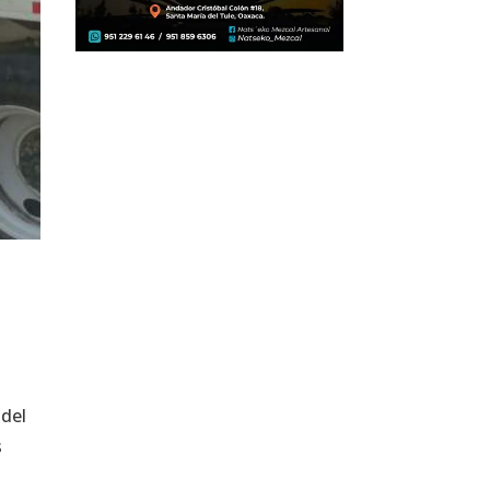
 del
s