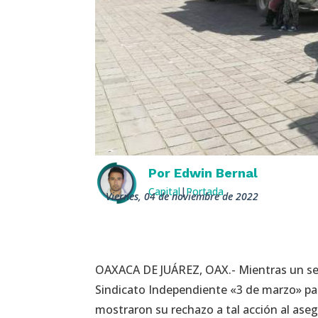
Por
Edwin Bernal
Capital
|
Portada
viernes, 04 de noviembre de 2022
OAXACA DE JUÁREZ, OAX.- Mientras un sec
Sindicato Independiente «3 de marzo» par
mostraron su rechazo a tal acción al ase