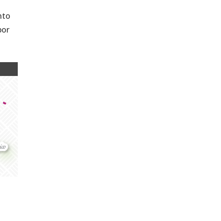
nto
por