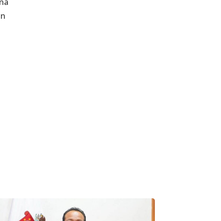
una
ón