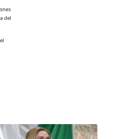
lones
a del
el