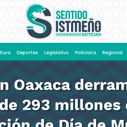
ltura
Deportes
Legislativo
Policiaca
Regional
en Oaxaca derra
de 293 millones 
ción de Día de M