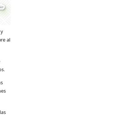
 y
re al
e
os.
as
nes
las