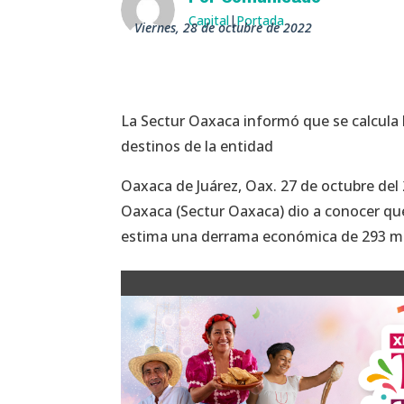
Capital
|
Portada
viernes, 28 de octubre de 2022
La Sectur Oaxaca informó que se calcula la
destinos de la entidad
Oaxaca de Juárez, Oax. 27 de octubre del
Oaxaca (Sectur Oaxaca) dio a conocer que
estima una derrama económica de 293 mill