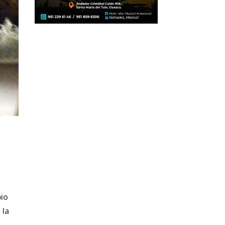
pio
 la