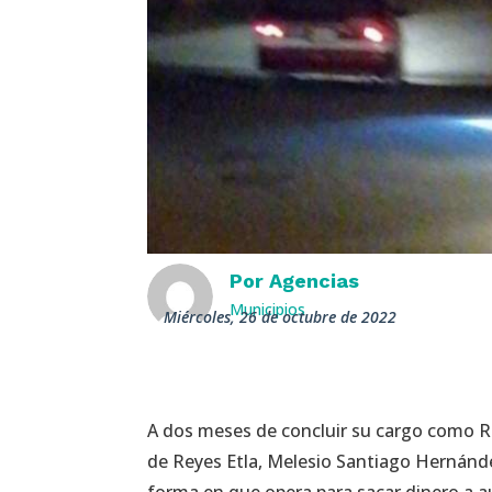
Por
Agencias
Municipios
miércoles, 26 de octubre de 2022
A dos meses de concluir su cargo como Re
de Reyes Etla, Melesio Santiago Hernán
forma en que opera para sacar dinero a 