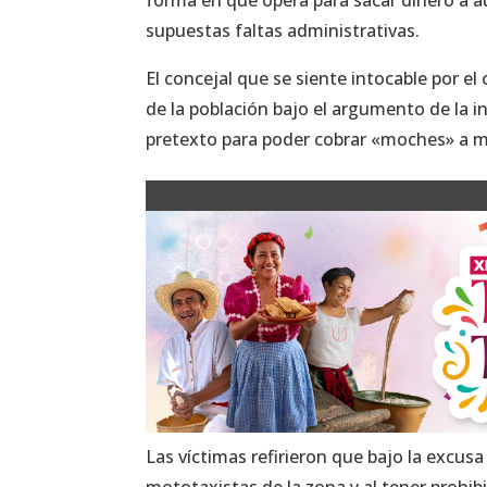
supuestas faltas administrativas.
El concejal que se siente intocable por e
de la población bajo el argumento de la i
pretexto para poder cobrar «moches» a mot
Las víctimas refirieron que bajo la excus
mototaxistas de la zona y al tener prohibi