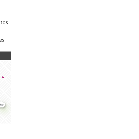
ntos
es.