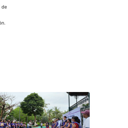
o de
ón.