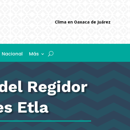
Clima en Oaxaca de Juárez
Nacional
Más
del Regidor
es Etla