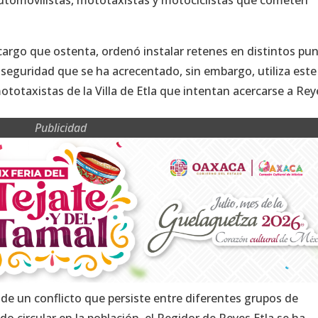
l cargo que ostenta, ordenó instalar retenes en distintos pu
nseguridad que se ha acrecentado, sin embargo, utiliza este
otaxistas de la Villa de Etla que intentan acercarse a Rey
Publicidad
a de un conflicto que persiste entre diferentes grupos de
do circular en la población, el Regidor de Reyes Etla se ha