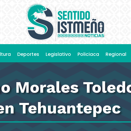
ltura
Deportes
Legislativo
Policiaca
Regional
o Morales Toledo
en Tehuantepec