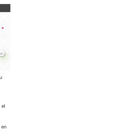
su
 el
s en