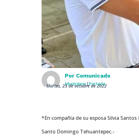
Por
Comunicado
Municipios
|
Portada
martes, 25 de octubre de 2022
*En compañía de su esposa Silvia Santos P
Santo Domingo Tehuantepec.-