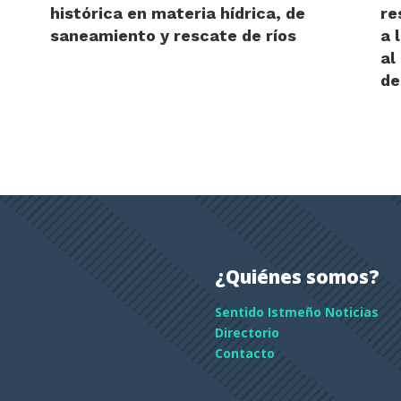
histórica en materia hídrica, de
re
saneamiento y rescate de ríos
a 
al
de
¿Quiénes somos?
Sentido Istmeño Noticias
Directorio
Contacto