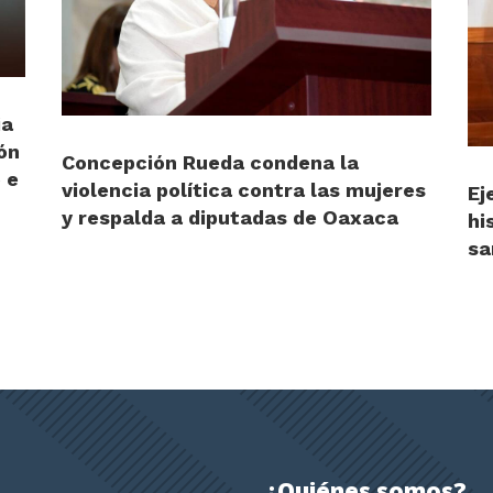
ia
ón
Concepción Rueda condena la
 e
violencia política contra las mujeres
Ej
y respalda a diputadas de Oaxaca
hi
sa
¿Quiénes somos?