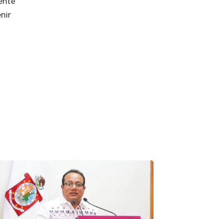
mente
nir