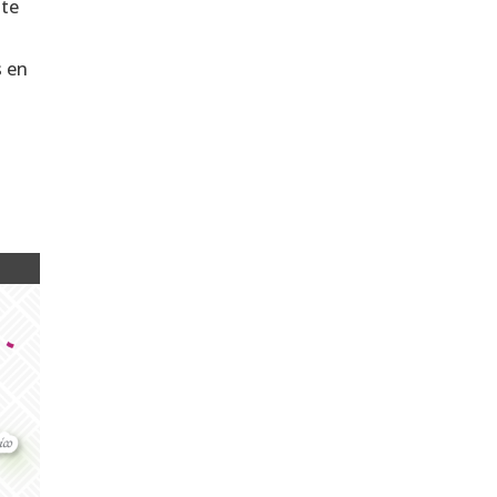
nte
s en