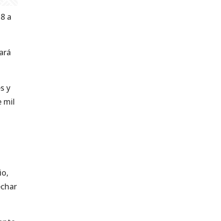
8 a
ará
s y
e mil
io,
echar