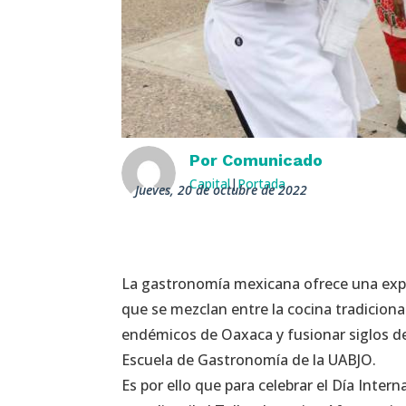
Por
Comunicado
Capital
|
Portada
jueves, 20 de octubre de 2022
La gastronomía mexicana ofrece una exper
que se mezclan entre la cocina tradiciona
endémicos de Oaxaca y fusionar siglos de 
Escuela de Gastronomía de la UABJO.
Es por ello que para celebrar el Día Inte