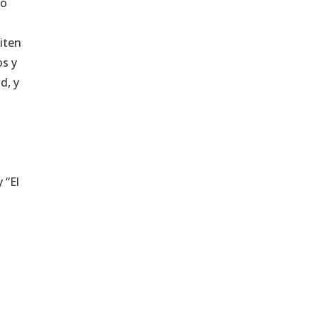
có
iten
os y
d, y
 “El