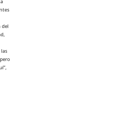
ía
entes
 del
ad,
 las
 pero
í”,