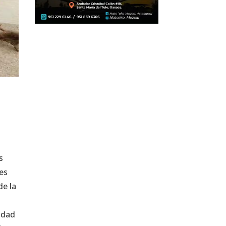
s
tes
de la
idad