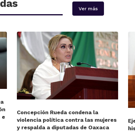
adas
Ver más
ia
ón
Concepción Rueda condena la
 e
violencia política contra las mujeres
Ej
y respalda a diputadas de Oaxaca
hi