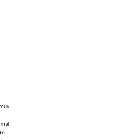
 muy
amal
te