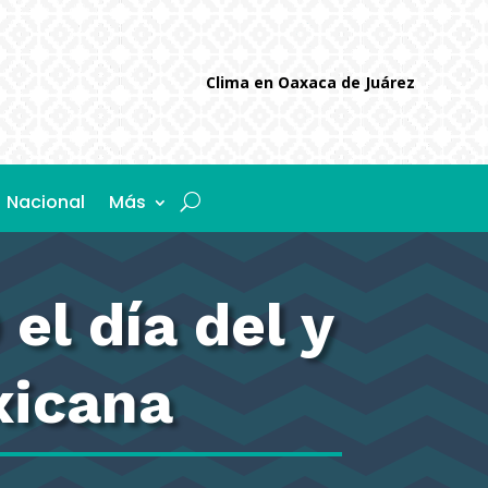
Clima en Oaxaca de Juárez
Nacional
Más
l día del y
xicana