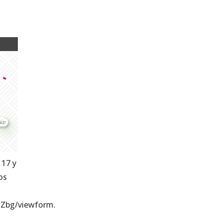
 17 y
os
Zbg/viewform.