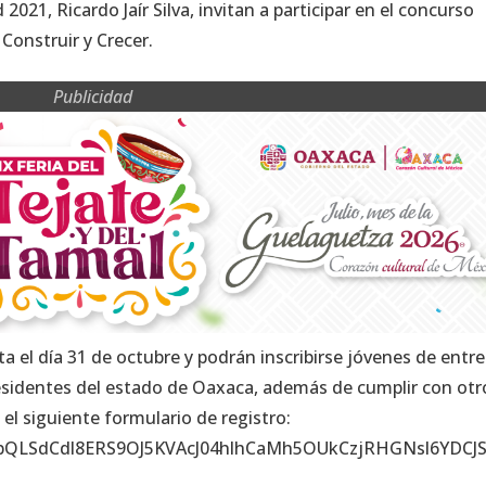
021, Ricardo Jaír Silva, invitan a participar en el concurso
Construir y Crecer.
Publicidad
a el día 31 de octubre y podrán inscribirse jóvenes de entre
esidentes del estado de Oaxaca, además de cumplir con otr
 el siguiente formulario de registro:
FAIpQLSdCdl8ERS9OJ5KVAcJ04hlhCaMh5OUkCzjRHGNsl6YDCJS