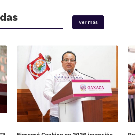
adas
Ver más
es
Ejercerá Ceabien en 2026 inversión
Re