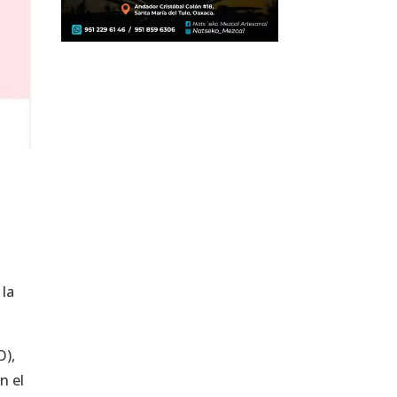
 la
O),
n el