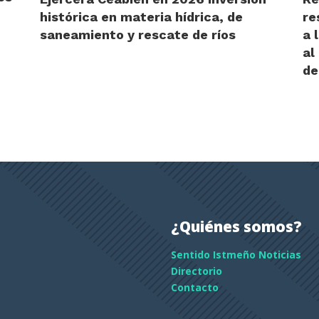
histórica en materia hídrica, de
re
saneamiento y rescate de ríos
a 
al
de
¿Quiénes somos?
Sentido Istmeño Noticias
Directorio
Contacto