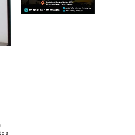
a
do al