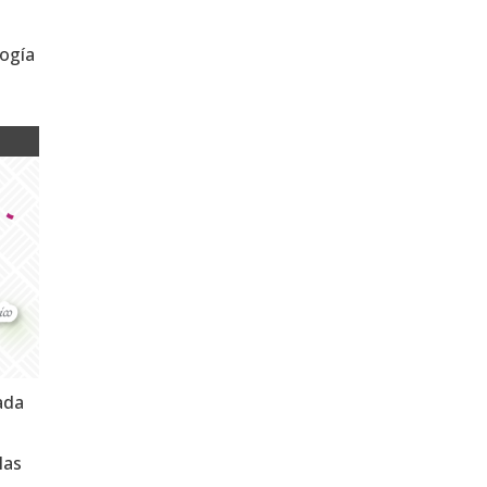
logía
tada
las