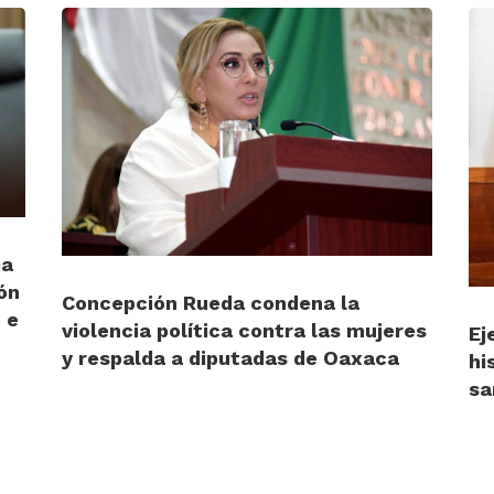
ia
ón
Concepción Rueda condena la
 e
violencia política contra las mujeres
Ej
y respalda a diputadas de Oaxaca
hi
sa