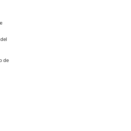
a
de
 del
o de