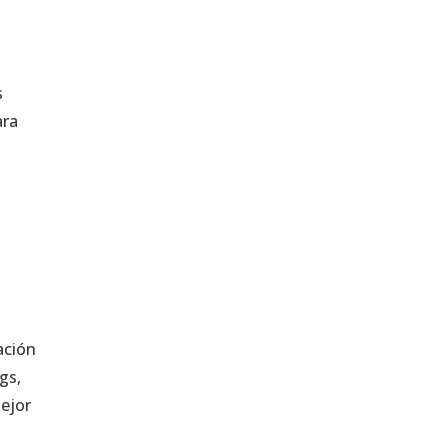
s
ara
ación
gs,
ejor