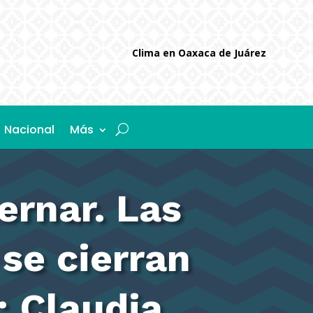
Clima en Oaxaca de Juárez
Nacional
Más
rnar. Las
 se cierran
: Claudia